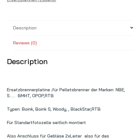
oder
ähnliche
quantity
Description
Reviews (0)
Description
Ersatzbrennerplatine ;für Pelletsbrenner der Marken: NBE,
S…… BMHT, OPOP,RTB
Typen: Boink, Boink S, Woody, , BlackStar,RTB
Für Standartfotozelle seitlich montiert
Also Anschluss für Gebläse 2xLeiter also für das