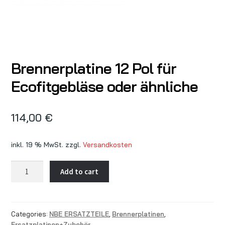
Brennerplatine 12 Pol für
Ecofitgebläse oder ähnliche
114,00
€
inkl. 19 % MwSt.
zzgl.
Versandkosten
Brennerplatine
Add to cart
12
Pol
für
Categories:
NBE ERSATZTEILE
,
Brennerplatinen
,
Ecofitgebläse
Ersatzplatinen+Zubehör