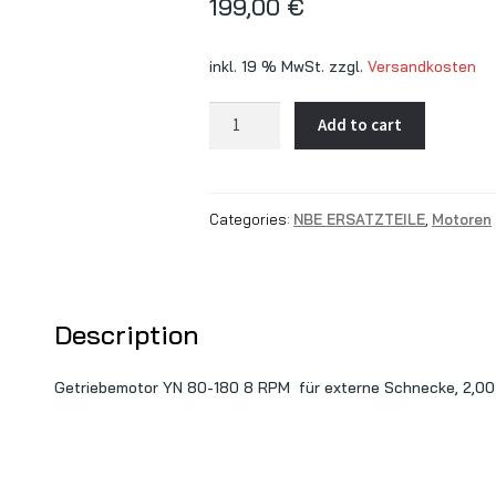
199,00
€
inkl. 19 % MwSt.
zzgl.
Versandkosten
Getriebemotor
Add to cart
YN
80-
180
Categories:
NBE ERSATZTEILE
,
Motoren
für
externe
Schnecke
quantity
Description
Getriebemotor YN 80-180 8 RPM für externe Schnecke, 2,00