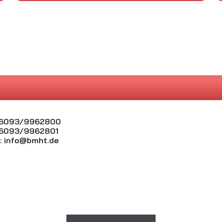
 06093/9962800
06093/9962801
:
info@bmht.de