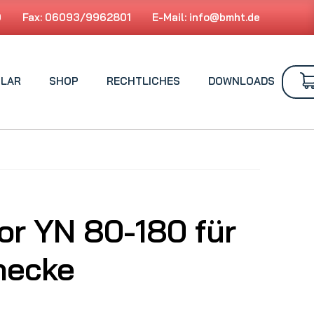
0
Fax: 06093/9962801
E-Mail:
info@bmht.de
LAR
SHOP
RECHTLICHES
DOWNLOADS
or YN 80-180 für
necke