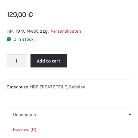
129,00
€
inkl. 19 % MwSt.
zzgl.
Versandkosten
3 in stock
Rauchgasgebläsemotor
Add to cart
ohne
Zubehör
für
Categories:
NBE ERSATZTEILE
,
Gebläse
RTB
10+16+30
quantity
Description
Reviews (0)