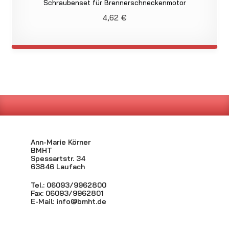
Schraubenset für Brennerschneckenmotor
4,62
€
Ann-Marie Körner
BMHT
Spessartstr. 34
63846 Laufach
Tel.: 06093/9962800
Fax: 06093/9962801
E-Mail:
info@bmht.de