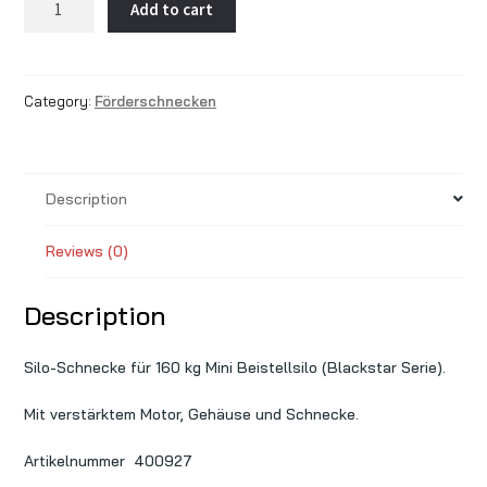
Add to cart
Schnecke
für
160
Category:
Förderschnecken
kg
Mini
Beistellsilo
(Blackstar
Description
Serie).
Mit
Reviews (0)
verstärktem
Motor,
Description
Gehäuse
und
Schnecke.
Silo-Schnecke für 160 kg Mini Beistellsilo (Blackstar Serie).
quantity
Mit verstärktem Motor, Gehäuse und Schnecke.
Artikelnummer 400927