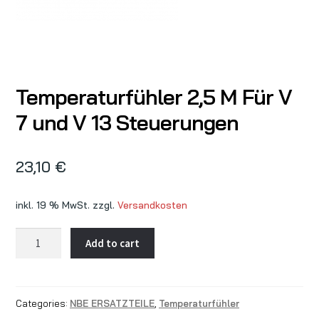
Temperaturfühler 2,5 M Für V
7 und V 13 Steuerungen
23,10
€
inkl. 19 % MwSt.
zzgl.
Versandkosten
Temperaturfühler
Add to cart
2,5
M
Für
Categories:
NBE ERSATZTEILE
,
Temperaturfühler
V